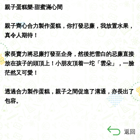
親子蛋糕樂‧甜蜜滿心間
親子齊心合力製作蛋糕，你打發忌廉，我放置水果，
真令人期待！
家長賣力將忌廉打發至企身，然後把雪白的忌廉直接
放在孩子的頭頂上！小朋友頂着一坨「雲朵」，一臉
茫然又可愛！
透過合力製作蛋糕，親子之間促進了溝通，亦長出了
包容。
返回