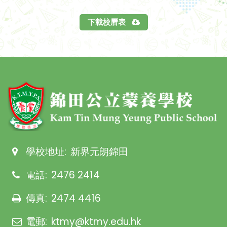
下載校曆表
學校地址:
新界元朗錦田
電話:
2476 2414
傳真:
2474 4416
電郵:
ktmy@ktmy.edu.hk