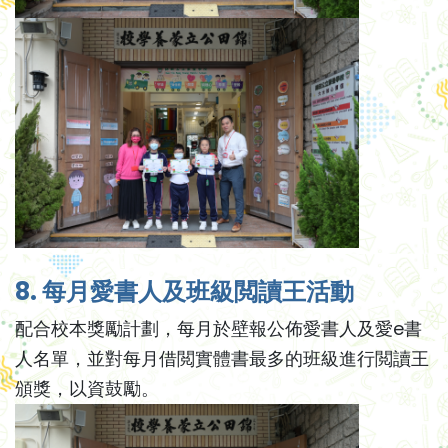
8. 每月愛書人及班級閲讀王活動
配合校本獎勵計劃，每月於壁報公佈愛書人及愛e書
人名單，並對每月借閲實體書最多的班級進行閲讀王
頒獎，以資鼓勵。