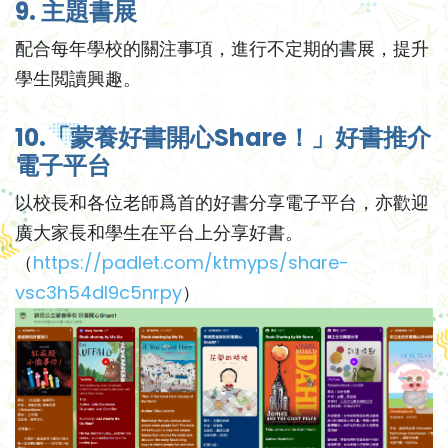
9. 主題書展
配合每年學校的關注事項，進行不定期的書展，提升
學生閲讀興趣。
10.「蒙養好書開心Share！」好書推介
電子平台
以校長和各位老師爲首的好書分享電子平台，亦歡迎
廣大家長和學生在平台上分享好書。
（
https://padlet.com/ktmyps/share-
vsc3h54dl9c5nrpy
）