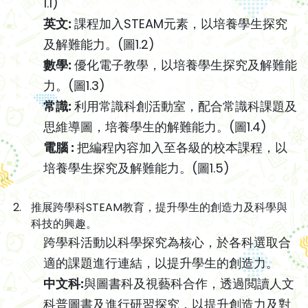
1.1)
英文:
課程加入STEAM元素，以培養學生探究
及解難能力。(圖1.2)
數學:
優化電子教學，以培養學生探究及解難能
力。(圖1.3)
常識:
利用常識科創活動室，配合常識科課題及
思維導圖，培養學生的解難能力。(圖1.4)
電腦 :
把編程內容加入至各級的校本課程，以
培養學生探究及解難能力。(圖1.5)
推展跨學科STEAM教育，提升學生的創造力及科學與
科技的興趣。
跨學科活動以科學探究為核心，於各科選取合
適的課題進行連結，以提升學生的創造力。
中文科:
與圖書科及視藝科合作，透過閲讀人文
科普圖書及進行研習探究，以提升創造力及對