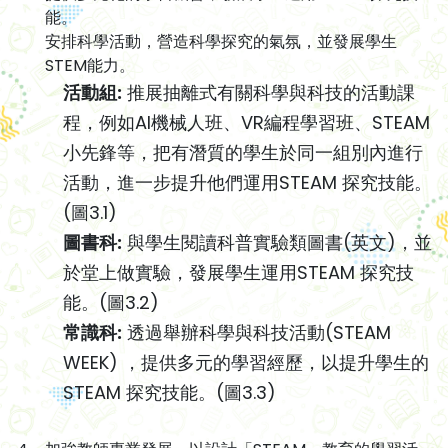
能。
安排科學活動，營造科學探究的氣氛，並發展學生
STEM能力。
活動組:
推展抽離式有關科學與科技的活動課
程，例如AI機械人班、VR編程學習班、STEAM
小先鋒等，把有潛質的學生於同一組別內進行
活動，進一步提升他們運用STEAM 探究技能。
(圖3.1)
圖書科:
與學生閱讀科普實驗類圖書(英文)，並
於堂上做實驗，發展學生運用STEAM 探究技
能。(圖3.2)
常識科:
透過舉辦科學與科技活動(STEAM
WEEK) ，提供多元的學習經歷，以提升學生的
STEAM 探究技能。(圖3.3)