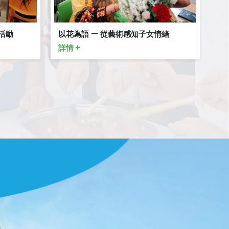
活動
以花為語 — 從藝術感知子女情緒
升
詳情 +
詳情