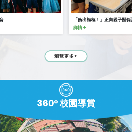
音
「衝出框框！」正向親子關係
詳情 +
瀏覽更多+
360° 校園導賞