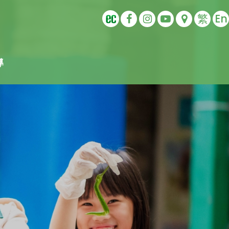
繁
En
導