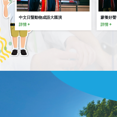
中文日暨動物成語大匯演
蒙養好聲
詳情 +
詳情 +