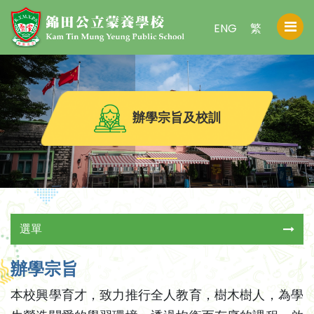
ENG
繁
辦學宗旨及校訓
選單
辦學宗旨
本校興學育才，致力推行全人教育，樹木樹人，為學